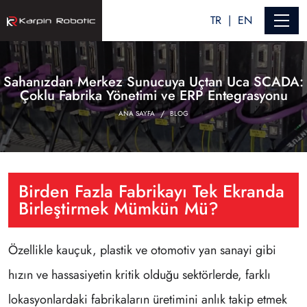
TR
EN
Sahanızdan Merkez Sunucuya Uçtan Uca SCADA:
Çoklu Fabrika Yönetimi ve ERP Entegrasyonu
ANA SAYFA
BLOG
Birden Fazla Fabrikayı Tek Ekranda
Birleştirmek Mümkün Mü?
Özellikle kauçuk, plastik ve otomotiv yan sanayi gibi
hızın ve hassasiyetin kritik olduğu sektörlerde, farklı
lokasyonlardaki fabrikaların üretimini anlık takip etmek