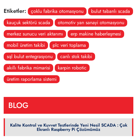
Etiketler:
çoklu fabrika otomasyonu
bulut tabanlı scada
kauçuk sektörü scada
otomotiv yan sanayi otomasyonu
merkez sunucu veri aktarımı
erp makine haberleşmesi
mobil üretim takibi
plc veri toplama
sql bulut entegrasyonu
canlı stok takibi
akıllı fabrika mimarisi
karpin robotic
üretim raporlama sistemi
BLOG
Kalite Kontrol ve Kuvvet Testlerinde Yeni Nesil SCADA : Çok
Ekranlı Raspberry Pi Çözümümüz